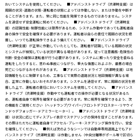
おいてシステムを使用してください。 ■アドバンスト ドライブ（渋滞時支援）は
周囲の状況･道路の状態･運転者の状態によっては作動しない、または作動を中断す
ることがあります。また、常に同じ性能を発揮できるものではありません。システ
ムを過信せず安全運転に努めてください。 ■アドバンスト ドライブ（渋滞時支
援）の認識性能･制御性能には限界があるため、システム作動中であっても運転者自
身の操作で安全を確保する必要があります。運転者は自らの責任で周囲の状況を把
握し、いつでも運転操作できるよう備えてください。 ■アドバンスト ドライブ
（渋滞時支援）が正常に作動していたとしても、運転者が認識している周囲の状況
とシステムが検知している状況が異なる場合があります。従って注意義務･危険性の
判断･安全の確保は運転者が行う必要があります。システムに頼ったり安全を委ねる
運転をしたりすると、思わぬ事故につながり、重大な傷害におよぶか、最悪の場合
死亡につながるおそれがあります。 ■アドバンスト ドライブ（渋滞時支援）は地
図情報をもとに制御するため、工事などで実際の道路状況と地図情報が異なる場
合、正常に作動しないおそれがあります。システムを過信せず、常に周囲の状況を把
握した上で、運転者の責任においてシステムを使用してください。 ■アドバンス
ト ドライブ（渋滞時支援）作動中でも運転者での操作が必要となる状況があるた
め、運転者自身で視界を確保する必要があります。常に視界を確保できるよう、次
の機能をご使用ください（ヘッドランプ/ワイパー/フロントデフロスター･リヤウイ
ンドゥデフォッガー･ドアミラーヒーター）。 ■アドバンスト ドライブ（渋滞時支
援）は状況に応じてディスプレイ表示でステアリングの保持を促すことがあります。
その際はただちに運転者自身でアクセル･ブレーキ･ステアリング操作を行い、安全
を確保してください。 ■例えば次のようなシーンでは自動車専用道路上でもアド
バンスト ドライブ（渋滞時支援）は作動しません（中央分離帯がポール等で区切ら