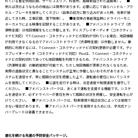
れている暫定供用区間、サービスエリア、料金所、路線新設された道路等）。 ■
例えば次のようなものの検出には限界があります。必要に応じて自らハンドル・アク
セル・ブレーキを操作してください（自車の前方に割り込みがあった時、他車が接
近してきた時、工事区間、落下物等）。 ■衝突等の事故発生時にドライバーモニ
ターカメラによる映像を記録することがあります。 ■アドバンスト ドライブ（渋
滞時支援）は地図情報をもとに作動します。ディスプレイオーディオ（コネクティッ
ドナビ対応）でT-Connect・コネクティッドナビの契約が切れている場合、地図情報
が利用できなくなるのでアドバンスト ドライブ（渋滞時支援）は作動しません。継
続的に利用するには、T-Connect・コネクティッドナビの契約更新が必要です。ディ
スプレイオーディオ（コネクティッドナビ対応）Plusは、T-Connect・コネクティッ
ドナビの契約切れであっても地図情報を利用できるため、アドバンスト ドライブ
（渋滞時支援）の継続使用が可能です。ただし地図情報が更新されなくなるため、
実際の道路状況と異なることでシステムが正常に作動しないおそれがあります。シ
ステムを過信せず、常に周囲の状況を把握した上で、運転者の責任においてシステ
ムを使用してください。 ■公道を走行する時は、法定速度や制限速度を遵守して
ください。 ■アドバンスト パークは、あくまで運転を支援する機能です。システ
ムを過信せず、必ずドライバーが責任を持って周囲の状況を把握し、安全運転を心が
けてください。 ■アドバンスト パークは、駐車環境や周辺状況によっては使用で
きない場合があります。 ■アドバンスト パークを使用するためには、字光式ナン
バープレートは装着できません。
進化を続ける先進の予防安全パッケージ。