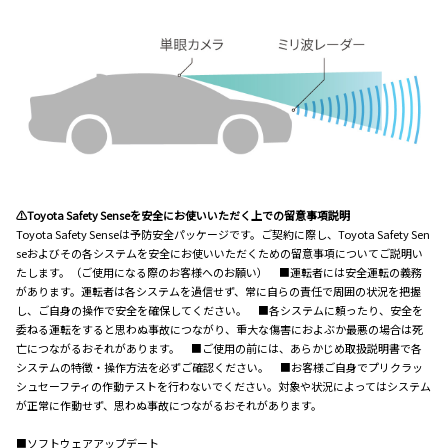
⚠Toyota Safety Senseを安全にお使いいただく上での留意事項説明
Toyota Safety Senseは予防安全パッケージです。ご契約に際し、Toyota Safety Sen
seおよびその各システムを安全にお使いいただくための留意事項についてご説明い
たします。（ご使用になる際のお客様へのお願い） ■運転者には安全運転の義務
があります。運転者は各システムを過信せず、常に自らの責任で周囲の状況を把握
し、ご自身の操作で安全を確保してください。 ■各システムに頼ったり、安全を
委ねる運転をすると思わぬ事故につながり、重大な傷害におよぶか最悪の場合は死
亡につながるおそれがあります。 ■ご使用の前には、あらかじめ取扱説明書で各
システムの特徴・操作方法を必ずご確認ください。 ■お客様ご自身でプリクラッ
シュセーフティの作動テストを行わないでください。対象や状況によってはシステム
が正常に作動せず、思わぬ事故につながるおそれがあります。
■ソフトウェアアップデート