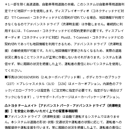
＊1.一部を除く高速道路、自動車専用道路の本線。このシステムは自動車専用道路判
定でナビ地図データを使用します。ディスプレイオーディオ（コネクティッドナビ対
応）でT-Connect・コネクティッドナビの契約が切れている場合、地図情報が利用で
きなくなるのでアドバンスト ドライブ（渋滞時支援）は作動しません。継続的に利
用するには、T-Connect・コネクティッドナビの契約更新が必要です。ディスプレイ
オーディオ（コネクティッドナビ対応）Plusは、T-Connect・コネクティッドナビの
契約切れであっても地図情報を利用できるため、アドバンスト ドライブ（渋滞時支
援）の継続使用が可能です。ただし地図情報が更新されなくなるため、実際の道路
状況と異なることでシステムが正常に作動しないおそれがあります。システムを過
信せず、常に周囲の状況を把握した上で、運転者の責任においてシステムを使用し
てください。
■写真はCROSSOVER RS（2.4Lターボハイブリッド車）。ボディカラーのブラック
〈227〉×プレシャスメタル〈1L5〉［2ZA］はメーカーオプション。内装色のブラ
ック/イエローブラウンは設定色（ご注文時に指定が必要です。指定がない場合はブ
ラックになります）。リヤサポートパッケージはメーカーパッケージオプション。
⚠トヨタ チームメイト［アドバンスト パーク・アドバンスト ドライブ（渋滞時支
援）］を安全にお使いいただく上での留意事項説明
■アドバンスト ドライブ（渋滞時支援）は自動で運転するシステムではありませ
ん。本システムは道路の形状･状態･交通状況や運転者の状態に応じて、運転者への
情報提供や運転支援を行います。常に周囲の状況を把握した上で、運転者の責任に