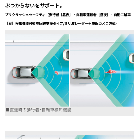
ぶつからないをサポート。
プリクラッシュセーフティ（歩行者［昼夜］・自転車運転者［昼夜］・自動二輪車
［昼］検知機能付衝突回避支援タイプ/ミリ波レーダー＋単眼カメラ方式）