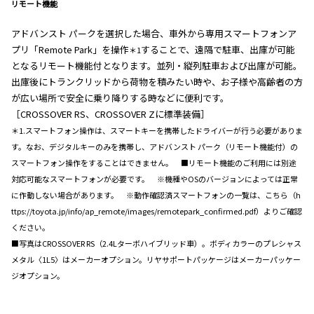
リモート機能
アドバンスト パークを選択した場合、車外から専用スマートフォンア
プリ「Remote Park」を操作
することで、遠隔で駐車、出庫が可能
＊1
となるリモート機能付となります。並列・縦列駐車および出庫が可能。
出庫後にトランクリッドから荷物を積みたい時や、お子様や高齢者の方
が広い場所で安全に乗り降りする時などに便利です。
［CROSSOVER RS、CROSSOVER Zに標準装備］
＊1.スマートフォン操作は、スマートキーを携帯したドライバーが行う必要がありま
す。なお、デジタルキーのみを携帯し、アドバンスト パーク（リモート機能付）の
スマートフォン操作をすることはできません。 ■リモート機能のご利用には別途
対応可能なスマートフォンが必要です。 ※機種やOSのバージョンによっては正常
に作動しない場合があります。 ※動作確認済スマートフォンの一覧は、こちら（h
ttps://toyota.jp/info/ap_remote/images/remotepark_confirmed.pdf）よりご確認
ください。
■写真はCROSSOVER RS（2.4Lターボハイブリッド車）。ボディカラーのプレシャス
メタル〈1L5〉はメーカーオプション。リヤサポートパッケージはメーカーパッケー
ジオプション。