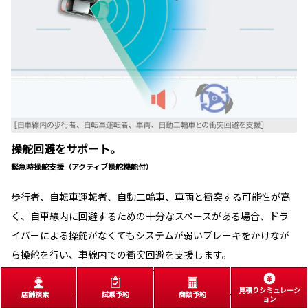
操舵回避をサポート。
緊急時操舵支援（アクティブ操舵機能付）
歩行者、自転車運転者、自動二輪車、車両と衝突する可能性が高
く、自車線内に回避するための十分なスペースがある場合、ドラ
イバーによる操舵がなくてもシステムが弱いブレーキをかけなが
ら操舵を行い、車線内での衝突回避を支援します。
［CROSSOVER RS、CROSSOVER Zに標準装備］
見積りシミュレーシ
■回避するための十分なスペースがない、また、回避先に物があるとシステムが判断
店舗検索
試乗予約
商談予約
ョン