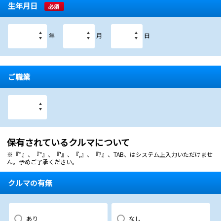
生年月日
必須
年
月
日
ご職業
保有されているクルマについて
※『”』、『"』、『'』、『,』、『?』、TAB、はシステム上入力いただけませ
ん。予めご了承ください。
クルマの有無
あり
なし