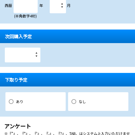
西暦
年
月
(半角数字4桁)
次回購入予定
下取り予定
あり
なし
アンケート
※『”』、『"』、『'』、『,』、『?』、TAB、はシステム上入力いただけませ