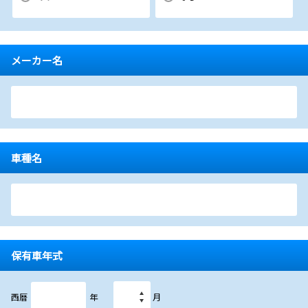
メーカー名
車種名
保有車年式
西暦
年
月