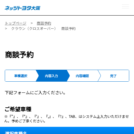
MENU
トップページ
商談予約
クラウン（クロスオーバー） 商談予約
商談予約
車種選択
内容入力
内容確認
完了
下記フォームにご入力ください。
ご希望車種
※『”』、『"』、『'』、『,』、『?』、TAB、はシステム上入力いただけませ
ん。予めご了承ください。
選択車種名