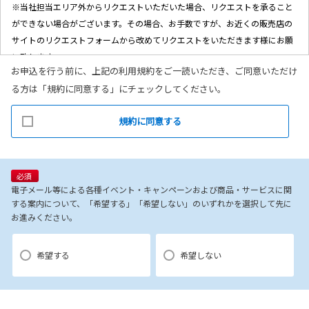
※当社担当エリア外からリクエストいただいた場合、リクエストを承ること
ができない場合がございます。その場合、お手数ですが、お近くの販売店の
サイトのリクエストフォームから改めてリクエストをいただきます様にお願
い致します。
お申込を行う前に、上記の利用規約をご一読いただき、ご同意いただけ
3.ゴールデンウイーク・夏季・年末年始など長期連休前後は、通常よりも対
る方は「規約に同意する」にチェックしてください。
応が遅れる場合がございます。
4.本規約は事前の告知なく変更することがあります。変更した内容は本ペー
規約に同意する
ジにてご確認いただくものとします。
【個人情報の取り扱いについて】
1.当社ホームページ上に掲示する「プライバシー・ポリシー」に基づき、適
必須
切に取り扱うものします。
電子メール等による各種イベント・キャンペーンおよび商品・サービスに関
する案内について、「希望する」「希望しない」のいずれかを選択して先に
2.当社が取得してお客様の個人情報(本リクエストフォームよりご入力いただ
お進みください。
いた氏名、住所、電話番号、メールアドレスを含む本リクエストの内容、当
ウェブサイトの閲覧情報)は、以下の目的で利用させていただきます。
(1)お申込みいただいたリクエストに対応するにあたり必要な確認や連絡をす
希望する
希望しない
るため。
(2)本リクエストに関するお問い合わせやご要望に対し適切に対応するため。
(3)当社が取り扱う商品・サービスに関する営業上のご案内や提案または各種