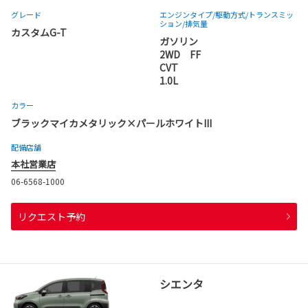
グレード
エンジンタイプ
/駆動方式/
トランスミッ
ション
/排気量
カスタムG-T
ガソリン
2WD FF
CVT
1.0L
カラー
ブラックマイカメタリック×パールホワイトIII
配備店舗
本社営業店
06-6568-1000
リクエスト予約
シエンタ