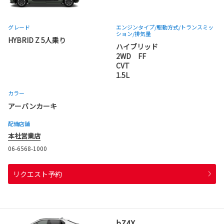
グレード
エンジンタイプ
/駆動方式/
トランスミッ
ション
/排気量
HYBRID Z 5人乗り
ハイブリッド
2WD FF
CVT
1.5L
カラー
アーバンカーキ
配備店舗
本社営業店
06-6568-1000
リクエスト予約
bZ4X