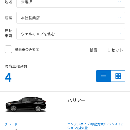
地域
店舗
福祉
車両
試乗車のみ表示
検索
リセット
該当車種台数
4
ハリアー
グレード
エンジンタイプ
/駆動方式/
トランスミッ
ション
/排気量