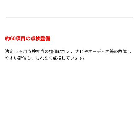
約60項目の点検整備
法定12ヶ月点検相当の整備に加え、ナビやオーディオ等の故障し
やすい部位も、もれなく点検しています。
消耗部品も交換
点検整備後、オイルやワイパーゴムなどの消耗部品は事前に交換
しています。
※一部交換していない車もございます。詳しくはスタッフまでおたずねください。