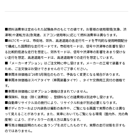
■燃料消費率は定められた試験条件のもとでの値です。お客様の使用環境(気象、渋
滞等)や運転方法(急発進、エアコン使用等)に応じて燃料消費率は異なります。
■WLTCモードは、市街地、郊外、高速道路の各走行モードを平均的な使用時間配分
で構成した国際的な走行モードです。市街地モードは、信号や渋滞等の影響を受け
る比較的低速な走行を想定し、郊外モードは、信号や渋滞等の影響をあまり受けな
い走行を想定、高速道路モードは、高速道路等での走行を想定しています。
■「メーカーオプション」はご注文時に申し受けます。メーカーの工場で装着する
ため、ご注文後はお受けできませんのでご了承ください。
■車両本体価格は'26年5月現在のもので、予告なく変更となる場合があります。
■車両本体価格はスペアタイヤ（車両装着タイヤ）、タイヤ交換用工具付の価格で
す。
■車両本体価格にはオプション価格は含まれていません。
■保険料、税金（除く消費税）、登録料などの諸費用は別途申し受けます。
■自動車リサイクル法の施行により、リサイクル料金が別途必要となります。
■ボディカラーおよび内装色は撮影の条件や、ご覧になる画面で実際の色とは異な
って見えることがあります。また、実車においてもご覧になる環境（屋内外、光の角
度等）により、ボディカラーの見え方は異なります。
■写真は機能説明のために各ランプを点灯したものです。実際の走行状態を示すも
のではありません。