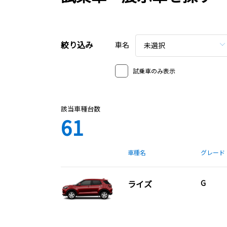
絞り込み
車名
未選択
試乗車のみ表示
該当車種台数
61
車種名
グレード
ライズ
G