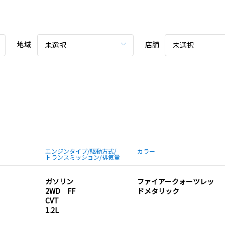
地域
店舗
未選択
未選択
エンジンタイプ/駆動方式/
カラー
トランスミッション/排気量
ガソリン
ファイアークォーツレッ
2WD FF
ドメタリック
CVT
1.2L