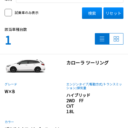
試乗車のみ表示
検索
リセット
該当車種台数
1
カローラ ツーリング
グレード
エンジンタイプ
/駆動方式/
トランスミッ
ション
/排気量
W×B
ハイブリッド
2WD FF
CVT
1.8L
カラー