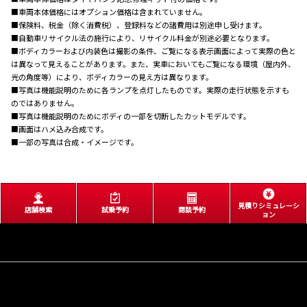
■車両本体価格にはオプション価格は含まれていません。
■保険料、税金（除く消費税）、登録料などの諸費用は別途申し受けます。
■自動車リサイクル法の施行により、リサイクル料金が別途必要となります。
■ボディカラーおよび内装色は撮影の条件、ご覧になる表示画面によって実際の色と
は異なって見えることがあります。また、実車においてもご覧になる環境（屋内外、
光の角度等）により、ボディカラーの見え方は異なります。
■写真は機能説明のために各ランプを点灯したものです。実際の走行状態を示すも
のではありません。
■写真は機能説明のためにボディの一部を切断したカットモデルです。
■画面はハメ込み合成です。
■一部の写真は合成・イメージです。
見積りシミュレーシ
店舗検索
試乗予約
商談予約
ョン
サイトマップ
COPYRIGHT© 2024 NETZ TOYOTA OSAKA CORPORATION. ALL RIGHTS RESERVED.
トップページ
大阪府公安委員会 第621120701381号