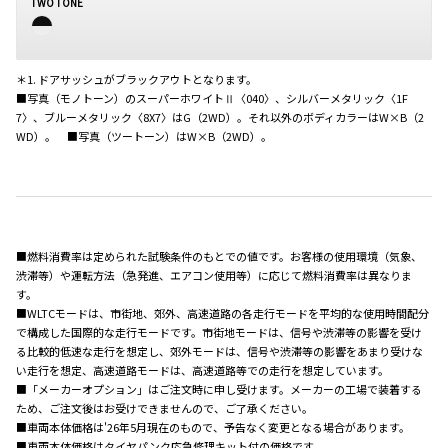
TWO TONE
＊1. ドアサッシュがブラックアウトとなります。
■写真（モノトーン）のスーパーホワイトⅡ〈040〉、シルバーメタリック〈1F
7〉、ブルーメタリック〈8X7〉はG（2WD）。それ以外のボディカラーはW×B（2
WD）。 ■写真（ツートーン）はW×B（2WD）。
■燃料消費率は定められた試験条件のもとでの値です。お客様の使用環境（気象、
渋滞等）や運転方法（急発進、エアコン使用等）に応じて燃料消費率は異なりま
す。
■WLTCモードは、市街地、郊外、高速道路の各走行モードを平均的な使用時間配分
で構成した国際的な走行モードです。市街地モードは、信号や渋滞等の影響を受け
る比較的低速な走行を想定し、郊外モードは、信号や渋滞等の影響をあまり受けな
い走行を想定、高速道路モードは、高速道路等での走行を想定しています。
■「メーカーオプション」はご注文時に申し受けます。メーカーの工場で装着する
ため、ご注文後はお受けできませんので、ご了承ください。
■車両本体価格は'26年5月現在のもので、予告なく変更となる場合があります。
■車両本体価格はタイヤパンク応急修理キット付の価格です。