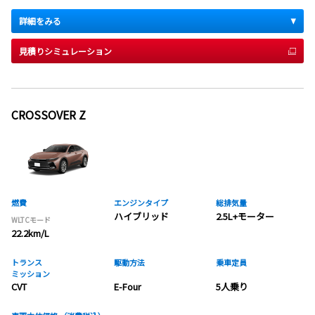
詳細をみる
見積りシミュレーション
CROSSOVER Z
燃費
エンジンタイプ
総排気量
ハイブリッド
2.5L+モーター
WLTCモード
22.2km/L
トランス
駆動方法
乗車定員
ミッション
CVT
E-Four
5人乗り