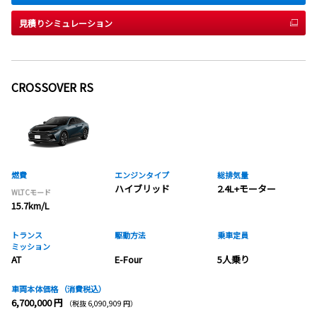
見積りシミュレーション
CROSSOVER RS
燃費
エンジンタイプ
総排気量
ハイブリッド
2.4L+モーター
WLTCモード
15.7km/L
トランス
駆動方法
乗車定員
ミッション
AT
E-Four
5人乗り
車両本体価格
（消費税込）
6,700,000 円
（税抜 6,090,909 円）