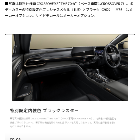
■写真は特別仕様車 CROSSOVER Z “THE 70th”（ ベース車両はCROSSOVER Z）。ボ
ディカラーの特別設定色プレシャスメタル〈1L5〉×ブラック〈202〉［M76］はメ
ーカーオプション。サイドデカールはメーカーオプション。
特別設定内装色 ブラックラスター
■写真は特別仕様車 CROSSOVER RS “THE 70th”（ベース車両はCROSSOVER RS）。内装色は特別設定内
装色ブラックラスター。 ■写真は機能説明のために各ランプを点灯したものです。実際の走行状態を示す
ものではありません。
COLOR