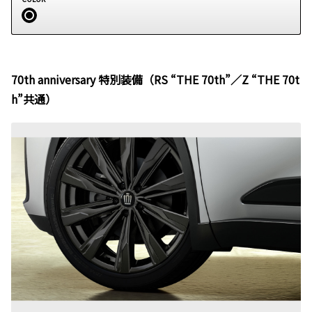
70th anniversary 特別装備（RS “THE 70th”／Z “THE 70t
h”共通）