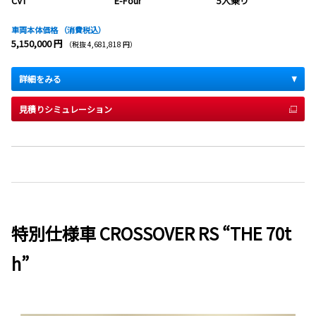
CVT
E-Four
5人乗り
車両本体価格
（消費税込）
5,150,000 円
（税抜 4,681,818 円）
詳細をみる
見積りシミュレーション
特別仕様車 CROSSOVER RS “THE 70t
h”