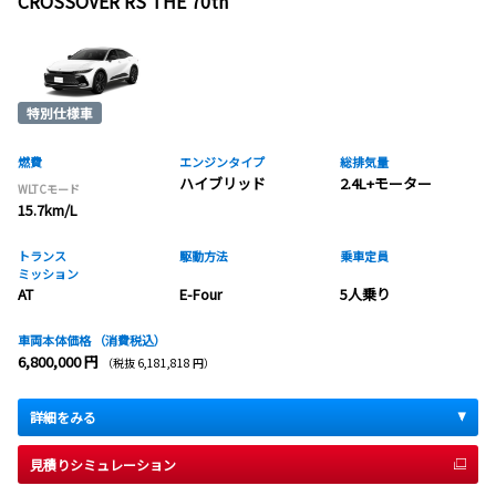
CROSSOVER RS THE 70th
燃費
エンジンタイプ
総排気量
ハイブリッド
2.4L+モーター
WLTCモード
15.7km/L
トランス
駆動方法
乗車定員
ミッション
AT
E-Four
5人乗り
車両本体価格
（消費税込）
6,800,000 円
（税抜 6,181,818 円）
詳細をみる
見積りシミュレーション