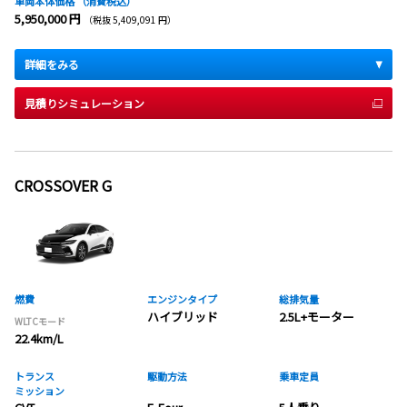
車両本体価格
（消費税込）
5,950,000 円
（税抜 5,409,091 円）
詳細をみる
見積りシミュレーション
CROSSOVER G
燃費
エンジンタイプ
総排気量
ハイブリッド
2.5L+モーター
WLTCモード
22.4km/L
トランス
駆動方法
乗車定員
ミッション