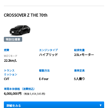
CROSSOVER Z THE 70th
燃費
エンジンタイプ
総排気量
ハイブリッド
2.5L+モーター
WLTCモード
22.2km/L
トランス
駆動方法
乗車定員
ミッション
CVT
E-Four
5人乗り
車両本体価格
（消費税込）
6,000,000 円
（税抜 5,454,545 円）
詳細をみる