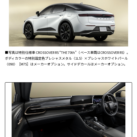
■写真は特別仕様車 CROSSOVER RS “THE 70th”（ ベース車両はCROSSOVER RS）。
ボディカラーの特別設定色プレシャスメタル〈1L5〉×プレシャスホワイトパール
〈090〉［M75］はメーカーオプション。サイドデカールはメーカーオプション。