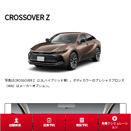
CROSSOVER Z
写真はCROSSOVER Z（2.5Lハイブリッド車）。ボディカラーのプレシャスブロンズ
〈4Y6〉はメーカーオプション。
見積りシミュレーシ
店舗検索
試乗予約
商談予約
ョン