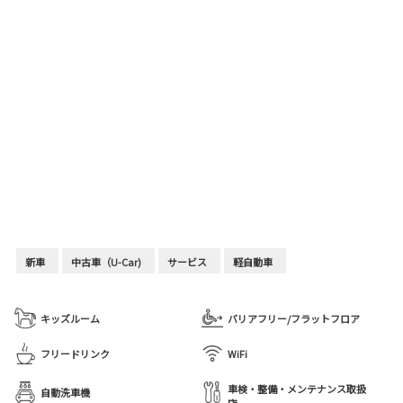
新車
中古車（U-Car)
サービス
軽自動車
キッズルーム
バリアフリー/フラットフロア
フリードリンク
WiFi
車検・整備・メンテナンス取扱
自動洗車機
店