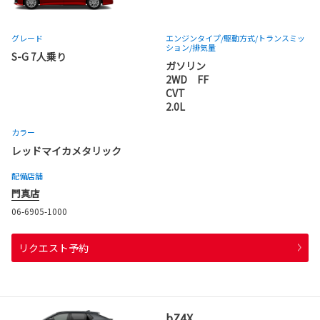
グレード
エンジンタイプ
/駆動方式/
トランスミッ
ション
/排気量
S-G 7人乗り
ガソリン
2WD FF
CVT
2.0L
カラー
レッドマイカメタリック
配備店舗
門真店
06-6905-1000
リクエスト予約
bZ4X