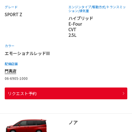
グレード
エンジンタイプ
/駆動方式/
トランスミッ
ション
/排気量
SPORT Z
ハイブリッド
E-Four
CVT
2.5L
カラー
エモーショナルレッドIII
配備店舗
門真店
06-6905-1000
リクエスト予約
ノア