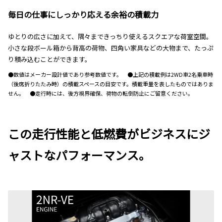
毎日の仕事にしっかり応える余裕の積載力
ゆとりの広さに加えて、隅々まできっちり使えるスクエアな荷室空間。
小さな段ボール箱から背高の荷物、四角い家具などの大物まで、たっぷ
り積み込むことができます。
●数値はメーカー設計値であり参考数値です。 ●上記の積載例は2WD車2名乗車時
（後席折りたたみ時）の積載スペースの目安です。積載重量を表したものではありま
せん。 ●走行時には、後方視界確保、荷物の転倒防止にご留意ください。
この走行性能と低燃費がビジネスにジ
ャストなパフォーマンス。