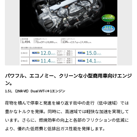
パワフル、エコノミー、クリーンな小型商用車向けエンジ
ン。
1.5Ｌ（2NR-VE）Dual VVT-i＊1エンジン
荷物を積んで停車と発進を繰り返す街中の走行（低中速域）では
豊かなトルクを発揮。同時に、高速域では軽快な加速を実現して
います。さらに、燃焼効率の向上と各部のフリクションの低減に
より、優れた低燃費と低排出ガス性能を発揮します。