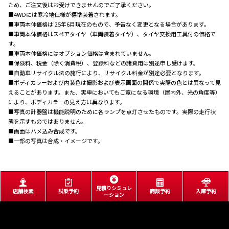
ため、ご注文後はお受けできませんのでご了承ください。
■4WDには寒冷地仕様が標準装着されます。
■車両本体価格は'25年6月現在のもので、予告なく変更となる場合があります。
■車両本体価格はスペアタイヤ（車両装着タイヤ）、タイヤ交換用工具付の価格で
す。
■車両本体価格にはオプション価格は含まれていません。
■保険料、税金（除く消費税）、登録料などの諸費用は別途申し受けます。
■自動車リサイクル法の施行により、リサイクル料金が別途必要となります。
■ボディカラーおよび内装色は撮影および表示画面の関係で実際の色とは異なって見
えることがあります。また、実車においてもご覧になる環境（屋内外、光の角度等）
により、ボディカラーの見え方は異なります。
■写真の計器盤は機能説明のために各ランプを点灯させたものです。実際の走行状
態を示すものではありません。
■画面はハメ込み合成です。
■一部の写真は合成・イメージです。
見積りシミュレ
店舗検索
試乗予約
商談予約
入庫予約
ーション
サイトマップ