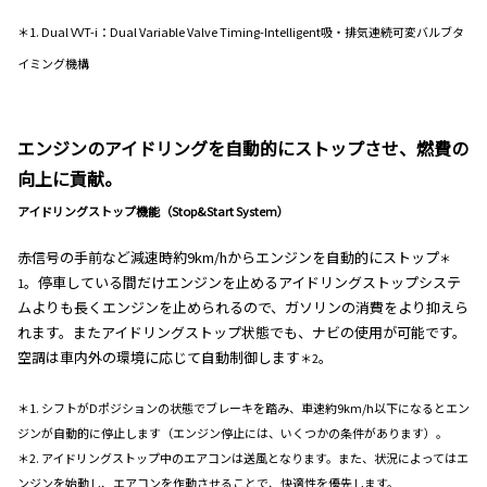
＊1. Dual VVT-i：Dual Variable Valve Timing-Intelligent吸・排気連続可変バルブタ
イミング機構
エンジンのアイドリングを自動的にストップさせ、燃費の
向上に貢献。
アイドリングストップ機能（Stop&Start System）
赤信号の手前など減速時約9km/hからエンジンを自動的にストップ
＊
。停車している間だけエンジンを止めるアイドリングストップシステ
1
ムよりも長くエンジンを止められるので、ガソリンの消費をより抑えら
れます。またアイドリングストップ状態でも、ナビの使用が可能です。
空調は車内外の環境に応じて自動制御します
。
＊2
＊1. シフトがDポジションの状態でブレーキを踏み、車速約9km/h以下になるとエン
ジンが自動的に停止します（エンジン停止には、いくつかの条件があります）。
＊2. アイドリングストップ中のエアコンは送風となります。また、状況によってはエ
ンジンを始動し、エアコンを作動させることで、快適性を優先します。