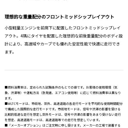
理想的な重量配分のフロントミッドシップレイアウト
小型軽量エンジンを前席下に配置したフロントミッドシップレイ
アウト。4隅にタイヤを配置した理想的な前後重量配分のボディ設
計により、高速域やカーブでも優れた安定性能で快適に走行でき
ます。
■燃料消費率は、定められた試験条件のもとでの値です。お客様の使用環境（気
象、渋滞等）や運転方法（急発進、エアコン使用等）に応じて燃料消費率は異なり
ます。
■WLTCモードは、市街地、郊外、高速道路の各走行モードを平均的な使用時間配分
で構成した国際的な走行モードです。市街地モードは、信号や渋滞の影響を受ける
比較的低速な走行を想定し郊外モードは、信号や渋滞の影響をあまり受けない走行
を想定、高速道路モードは、高速道路等での走行を想定しています。
■「メーカーオプション」はご注文時に申し受けます。メーカーの工場で装着する