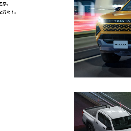
定感。
を満たす。
。