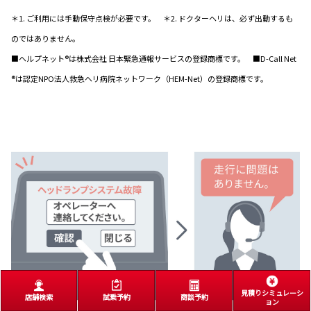
＊1. ご利用には手動保守点検が必要です。 ＊2. ドクターヘリは、必ず出動するも
のではありません。
■ヘルプネット®は株式会社 日本緊急通報サービスの登録商標です。 ■D-Call Net
®は認定NPO法人救急ヘリ病院ネットワーク（HEM-Net）の登録商標です。
見積りシミュレーシ
店舗検索
試乗予約
商談予約
ョン