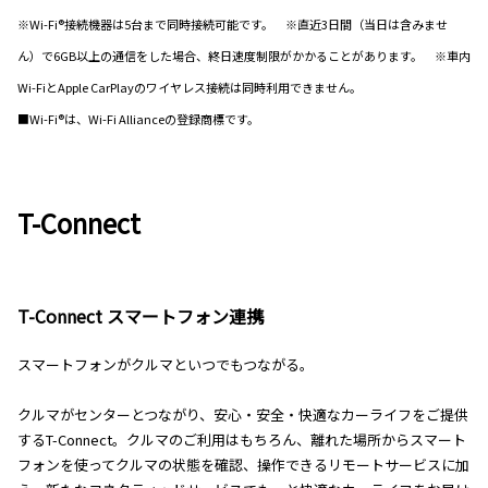
※Wi-Fi®接続機器は5台まで同時接続可能です。 ※直近3日間（当日は含みませ
ん）で6GB以上の通信をした場合、終日速度制限がかかることがあります。 ※車内
Wi-FiとApple CarPlayのワイヤレス接続は同時利用できません。
■Wi-Fi®は、Wi-Fi Allianceの登録商標です。
T-Connect
T-Connect スマートフォン連携
スマートフォンがクルマといつでもつながる。
クルマがセンターとつながり、安心・安全・快適なカーライフをご提供
するT-Connect。クルマのご利用はもちろん、離れた場所からスマート
フォンを使ってクルマの状態を確認、操作できるリモートサービスに加