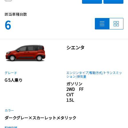
該当車種台数
6
シエンタ
グレード
エンジンタイプ
/駆動方式/
トランスミッ
ション
/排気量
G 5人乗り
ガソリン
2WD FF
CVT
1.5L
カラー
ダークグレー×スカーレットメタリック
配備店舗