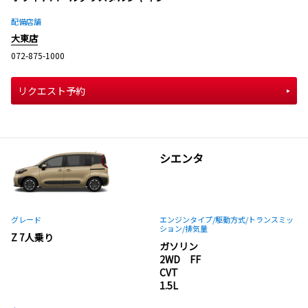
配備店舗
大東店
072-875-1000
リクエスト予約
シエンタ
グレード
エンジンタイプ
/駆動方式/
トランスミッ
ション
/排気量
Z 7人乗り
ガソリン
2WD FF
CVT
1.5L