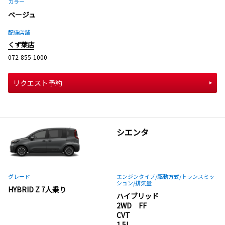
カラー
ベージュ
配備店舗
くず葉店
072-855-1000
リクエスト予約
シエンタ
グレード
エンジンタイプ
/駆動方式/
トランスミッ
ション
/排気量
HYBRID Z 7人乗り
ハイブリッド
2WD FF
CVT
1.5L