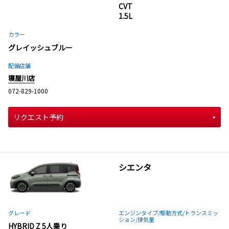
CVT
1.5L
カラー
グレイッシュブルー
配備店舗
寝屋川店
072-829-1000
リクエスト予約
シエンタ
グレード
エンジンタイプ
/駆動方式/
トランスミッ
ション
/排気量
HYBRID Z 5人乗り