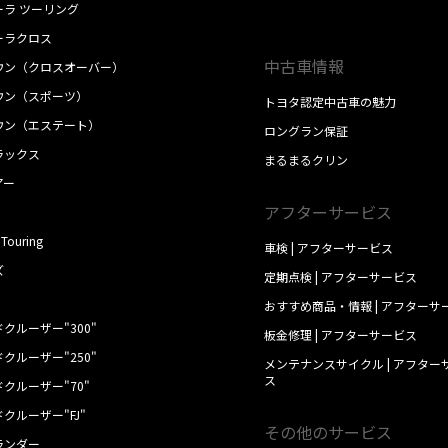
ーラ ツーリング
取扱い説明書
ーラクロス
中古車情報
ウン（クロスオーバー）
ウン（スポーツ）
トヨタ認定中古車の魅力
ウン（エステート）
ロングラン保証
ラックス
まるまるクリン
アー
アフターサービス
 Touring
車検 | アフターサービス
ズ
定期点検 | アフターサービス
おすすめ商品・情報 | アフターサ
クルーザー"300"
板金修理 | アフターサービス
クルーザー"250"
メンテナンスサイクル | アフター
ス
クルーザー"70"
クルーザー"FJ"
その他のサービス
ランダー