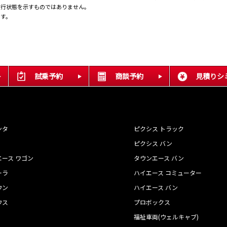
走行状態を示すものではありません。
です。
試乗予約
商談予約
見積りシ
ンタ
ピクシス トラック
ピクシス バン
エース ワゴン
タウンエース バン
ーラ
ハイエース コミューター
ウン
ハイエース バン
ウス
プロボックス
福祉車両(ウェルキャブ)