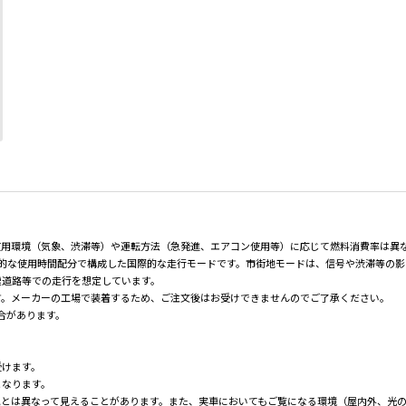
使用環境（気象、渋滞等）や運転方法（急発進、エアコン使用等）に応じて燃料消費率は異
均的な使用時間配分で構成した国際的な走行モードです。市街地モードは、信号や渋滞等の
速道路等での走行を想定しています。
す。メーカーの工場で装着するため、ご注文後はお受けできませんのでご了承ください。
場合があります。
受けます。
となります。
色とは異なって見えることがあります。また、実車においてもご覧になる環境（屋内外、光