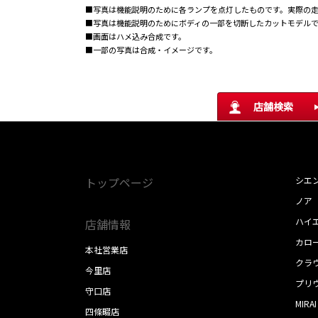
■写真は機能説明のために各ランプを点灯したものです。実際の
■写真は機能説明のためにボディの一部を切断したカットモデル
■画面はハメ込み合成です。
■一部の写真は合成・イメージです。
店舗検索
トップページ
シエ
ノア
ハイ
店舗情報
カロ
本社営業店
クラ
今里店
プリ
守口店
MIRAI
四條畷店