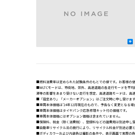
+
■燃料消費率は定められた試験条件のもとでの値です。お客様の
■WLTCモードは、市街地、郊外、高速道路の各走行モードを平
滞等の影響をあまり受けない走行を想定、高速道路モードは、高
■「設定あり」「メーカーオプション」はご注文時に申し受けま
■車両本体価格は'24年12月現在のもので、予告なく変更となる
■車両本体価格はタイヤパンク応急修理キット付の価格です。
■車両本体価格にはオプション価格は含まれていません。
■保険料、税金（除く消費税）、登録料などの諸費用は別途申し
■自動車リサイクル法の施行により、リサイクル料金が別途必要
■ボディカラーおよび内装色は
撮影の条件や、表示画面で
実際の