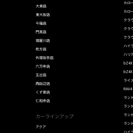
カロ
大東店
カロ
東大阪店
クラ
今福店
クラ
門真店
クラ
寝屋川店
ハイ
枚方店
ハリ
外環阪奈店
bZ4X
六万寺店
bZ4X
玉出店
ライ
西田辺店
RAV4
くず葉店
ランド
仁和寺店
ランド
ランド
カーラインアップ
ランド
アクア
ハイ