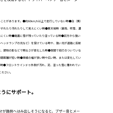
ことがあります。●約60km/h以上で走行していない時●白（黄）
かすれたり汚れたりして見えにくい時●悪天候時（豪雨、吹雪、濃
えにくい時●路面に雪が残っていたり湿っている時●前方から強い
のヘッドランプの光など）を受けている時や、強い光が道路に反射
木、建物の影などで明るさが変化した時●夜間で街灯のついていな
車間距離が短い時●車線の幅が狭い時や広い時、または変化してい
る時●フロントウインドゥ外側が汚れ、泥、湿った雪に覆われてい
ください。
ようにサポート。
クルマが路側へはみ出しそうになると、ブザー音とメー