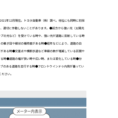
2021年12月現在。トヨタ自動車（株）調べ。他社にも同時に初採
は、適切に作動しないことがあります。●前方から強い光（太陽光
ンプの光など）を受けている時や、強い光が道路に反射している時
トの継ぎ目や線状の補修痕がある時●経年などにより、道路の白
どがある時●交差点や横断歩道など車線の数が増減している区間や
する時●道路の幅が狭い時や広い時、または変化している時●分
ーブのある道路を走行する時●フロントウインドゥ内側が曇ってい
ください。