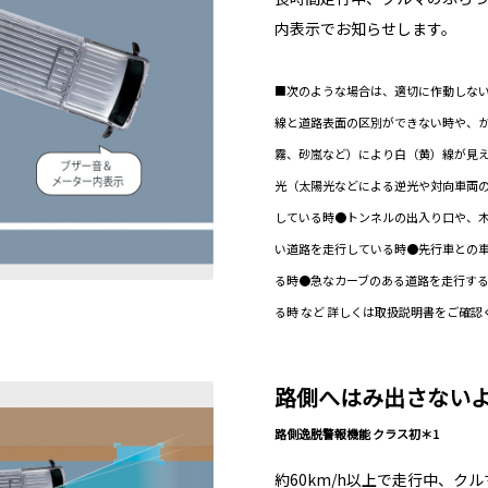
内表示でお知らせします。
■次のような場合は、適切に作動しない
線と道路表面の区別ができない時や、
霧、砂嵐など）により白（黄）線が見
光（太陽光などによる逆光や対向車両
している時●トンネルの出入り口や、
い道路を走行している時●先行車との
る時●急なカーブのある道路を走行す
る時 など 詳しくは取扱説明書をご確認
路側へはみ出さない
路側逸脱警報機能 クラス初＊1
約60km/h以上で走行中、