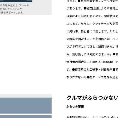
ります。■衝突回避支援ブレーキ機能
があります。■衝突回避により車両停止
現象により前進しますので、停止後は必
止します。ただし、クラッチペダルを
に先行車、歩行者に作動します。ただ
の衝突を回避することを目的とはして
ラが歩行者として正しく認識できない
み、飛び出しには対応できません。■被害
歩行者の場合は、約30～約60km/h
す。●夜間時の対二輪車・対自転車●
なりが少ない時●急カーブや急な坂道を
クルマがふらつかな
ふらつき警報
長時間走行中、クルマのふらつ