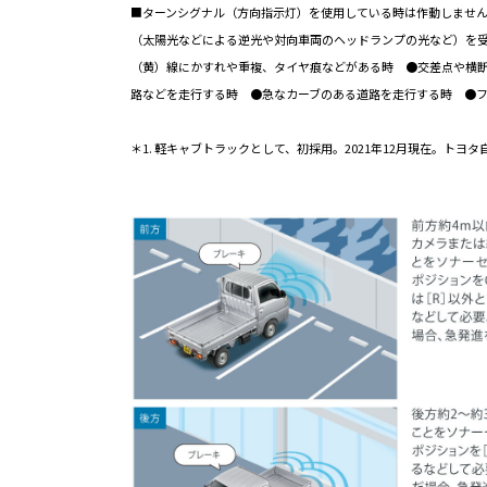
■ターンシグナル（方向指示灯）を使用している時は作動しませ
（太陽光などによる逆光や対向車両のヘッドランプの光など）を
（黄）線にかすれや重複、タイヤ痕などがある時 ●交差点や横
路などを走行する時 ●急なカーブのある道路を走行する時 ●フ
＊1. 軽キャブトラックとして、初採用。2021年12月現在。ト