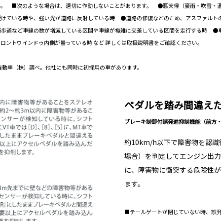
ん。 ■次のような場合は、適切に作動しないことがあります。 ●悪天候（豪雨・吹雪・
受けている時や、強い光が道路に反射している時 ●道路の修復などのため、アスファルト
断歩道など車線の数が増減している区間や車線が複雑に交差している区間を走行する時 ●
ロントウインドゥ内側が曇っている時 など 詳しくは取扱説明書をご確認ください。
ヨタ自動車（株）調べ。他社にも同時に初採用の車があります。
ペダルを踏み間違え
ブレーキ制御付誤発進抑制機能（前方
約10km/h以下で障害物を
場合）を判定してエンジン出力
に、障害物に衝突する危険性が
ます。
■テールゲートが閉じていない時、誤