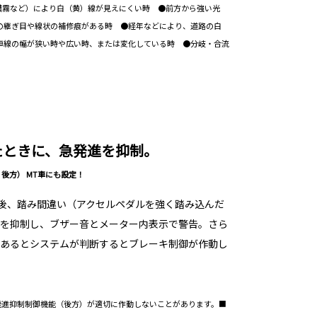
濃霧など）により白（黄）線が見えにくい時 ●前方から強い光
の継ぎ目や線状の補修痕がある時 ●経年などにより、道路の白
車線の幅が狭い時や広い時、または変化している時 ●分岐・合流
たときに、急発進を抑制。
・後方）
MT車にも設定！
認識後、踏み間違い（アクセルペダルを強く踏み込んだ
を抑制し、ブザー音とメーター内表示で警告。さら
あるとシステムが判断するとブレーキ制御が作動し
発進抑制制御機能（後方）が適切に作動しないことがあります。■