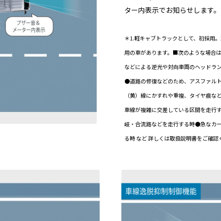
ター内表示でお知らせします。
＊1.軽キャブトラックとして、初採用。
用の車があります。■次のような場合
などによる逆光や対向車両のヘッドラ
●道路の修復などのため、アスファル
（黄）線にかすれや重複、タイヤ痕な
車線が複雑に交差している区間を走行
岐・合流路などを走行する時●急なカ
る時 など 詳しくは取扱説明書をご確認