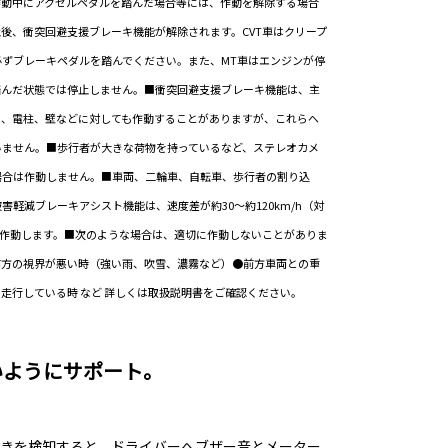
作動中にアクセルペダルを踏んだ場合等には、作動を解除する場合
後、衝突回避支援ブレーキ機能が解除されます。CVT車はクリープ
ずブレーキペダルを踏んでください。また、MT車はエンジンが停
踏んだ状態では停止しません。■衝突回避支援ブレーキ機能は、主
し、電柱、壁などに対しても作動することがありますが、これらへ
いません。■歩行者が大きな荷物を持っているなど、ステレオカメ
場合は作動しません。■車両、二輪車、自転車、歩行者の割り込
軽減ブレーキアシスト機能は、速度差が約30～約120km/h（対
）で作動します。■次のような場合は、適切に作動しないことがありま
前方の視界が悪い時（強い雨、吹雪、濃霧など）●前方車両との重
走行している時 など 詳しくは取扱説明書をご確認ください。
いようにサポート。
きを検知すると、ドライバーへブザー音とメーター