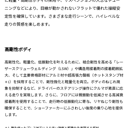
に軽量・高剛性ボディの採用や、サスペンションの入念なチュー
ニングなどにより、目線が動かされないフラットで優れた操縦安
定性を確保しています。さまざまな走行シーンで、ハイレベルな
走りの質感を楽しめます。
高剛性ボディ
高剛性化、軽量化、低振動化を叶えるために、結合剛性を高める「レー
ザースクリューウェルディング（LSW）」や構造用接着剤の接着範囲拡
大、そして主要骨格部材にアルミ材や超高張力鋼板（ホットスタンプ材
）を採用することで、剛性強化と軽量化を両立。ボディのねじれ現
＊1
象を抑制するなど、ドライバーのステアリング操作にクルマが素直に応
える走りを実現します。さらに、フロアには微振動を低減させる高減衰
接着剤を使用することで、走行時の低振動化に寄与。リヤねじり剛性も
確保することで、ショーファーカーにふさわしい後席の乗り心地を提供
します。
＊1. 熱を使ったプレス加工により高い強度と軽量化を実現する部材。