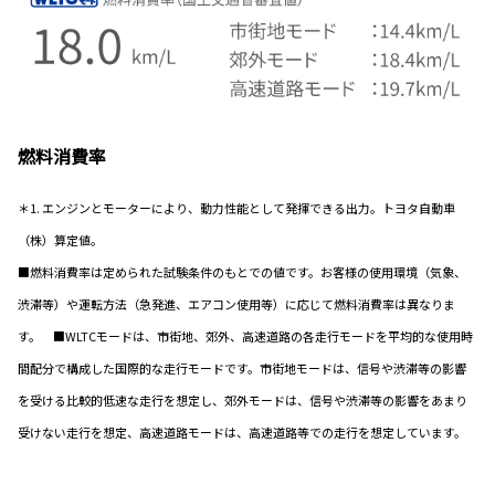
燃料消費率
＊1. エンジンとモーターにより、動力性能として発揮できる出力。トヨタ自動車
（株）算定値。
■燃料消費率は定められた試験条件のもとでの値です。お客様の使用環境（気象、
渋滞等）や運転方法（急発進、エアコン使用等）に応じて燃料消費率は異なりま
す。 ■WLTCモードは、市街地、郊外、高速道路の各走行モードを平均的な使用時
間配分で構成した国際的な走行モードです。市街地モードは、信号や渋滞等の影響
を受ける比較的低速な走行を想定し、郊外モードは、信号や渋滞等の影響をあまり
受けない走行を想定、高速道路モードは、高速道路等での走行を想定しています。