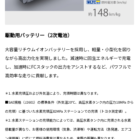
駆動用バッテリー（2次電池）
大容量リチウムイオンバッテリーを採用し、軽量・小型化を図り
ながら高出力化を実現しました。減速時に回生エネルギーで充電
し、加速時にFCスタックの出力をアシストするなど、パワフルで
高効率な走りに貢献します。
＊1. 水素充填圧および外気温により、充填時間は異なります。
■SAE規格（J2601）の標準条件（外気温20℃、高圧水素タンク内の圧力10MPa から
の充填）に基づいた水素充填圧82MPa ステーションでの充填（トヨタ測定値）。
＊2. 水素ステーションの充填能力によっては、高圧水素タンク内に充填される水素
搭載量が異なり、お客様の使用環境（気象、渋滞等）や運転方法（急発進、エアコ
ン使用等）に応じて燃料消費率は異なるため、実際の距離も異なります。