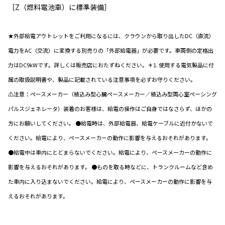
［Z（燃料電池車）に標準装備］
★外部給電アウトレットをご利用になるには、クラウンから取り出したDC（直流）
電力をAC（交流）に変換する別売りの「外部給電器」が必要です。車両側の定格出
力はDC9kWです。詳しくは販売店におたずねください。＊1. 使用する電気製品に付
属の取扱説明書や、製品に記載されている注意事項を必ずお守りください。
⚠注意：ペースメーカー（植込み型心臓ペースメーカー／植込み型両心室ペーシング
パルスジェネレータ）装着のお客様は、給電の操作はご自身ではなさらず、ほかの
方にお願いしてください。 ●給電時は、外部給電器、給電ケーブルに近付かないで
ください。給電により、ペースメーカーの動作に影響を与えるおそれがあります。
●給電中は車内にとどまらないでください。給電により、ペースメーカーの動作に
影響を与えるおそれがあります。 ●ものを取る時などに、トランクルームなど含め
た車内に入り込まないでください。給電により、ペースメーカーの動作に影響を与
えるおそれがあります。