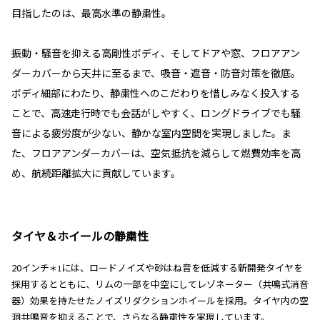
目指したのは、最高水準の静粛性。
振動・騒音を抑える高剛性ボディ、そしてドアや窓、フロアアン
ダーカバーから天井に至るまで、吸音・遮音・防音対策を徹底。
ボディ細部にわたり、静粛性へのこだわりを惜しみなく投入する
ことで、高速走行時でも会話がしやすく、ロングドライブでも騒
音による疲労度が少ない、静かな室内空間を実現しました。ま
た、フロアアンダーカバーは、空気抵抗を減らして燃費効率を高
め、航続距離拡大に貢献しています。
タイヤ＆ホイールの静粛性
20インチ
には、ロードノイズや砂はね音を低減する新開発タイヤを
＊1
採用するとともに、リムの一部を中空にしてレゾネーター（共鳴式消音
器）効果を持たせたノイズリダクションホイールを採用。タイヤ内の空
洞共鳴音を抑えることで、さらなる静粛性を実現しています。