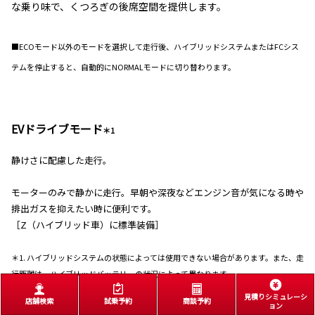
な乗り味で、くつろぎの後席空間を提供します。
■ECOモード以外のモードを選択して走行後、ハイブリッドシステムまたはFCシス
テムを停止すると、自動的にNORMALモードに切り替わります。
EVドライブモード
＊1
静けさに配慮した走行。
モーターのみで静かに走行。早朝や深夜などエンジン音が気になる時や
排出ガスを抑えたい時に便利です。
［Z（ハイブリッド車）に標準装備］
＊1. ハイブリッドシステムの状態によっては使用できない場合があります。また、走
行距離は、ハイブリッドバッテリーの状況によって異なります。
見積りシミュレーシ
店舗検索
試乗予約
商談予約
ョン