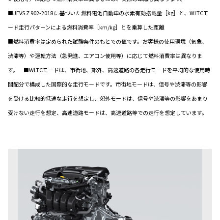
■JEVS Z 902-2018 に基づいた燃料電池自動車の水素有効搭載量［kg］と、WLTCモ
ード走行パターンによる燃料消費率［km/kg］とを乗算した距離
■燃料消費率は定められた試験条件のもとでの値です。お客様の使用環境（気象、
渋滞等）や運転方法（急発進、エアコン使用等）に応じて燃料消費率は異なりま
す。 ■WLTCモードは、市街地、郊外、高速道路の各走行モードを平均的な使用時
間配分で構成した国際的な走行モードです。市街地モードは、信号や渋滞等の影響
を受ける比較的低速な走行を想定し、郊外モードは、信号や渋滞等の影響をあまり
受けない走行を想定、高速道路モードは、高速道路等での走行を想定しています。