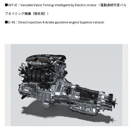
■VVT-iE：Variable Valve Timing-intelligent by Electric motor（ 電動連続可変バル
ブタイミング機構［吸気側］）
■D-4S：Direct injection 4 stroke gasoline engine Superior version