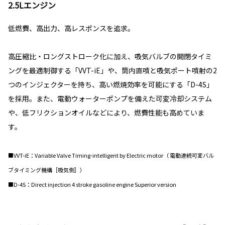
2.5Lエンジン
低燃費、高出力、高レスポンスを追求。
高圧縮比・ロングストローク化に加え、吸気バルブの開閉タイミ
ングを最適制御する「VVT-iE」や、筒内直噴と吸気ポート噴射の2
つのインジェクターを持ち、高い燃焼効率を可能にする「D-4S」
を採用。また、電動ウォーターポンプを備えた可変冷却システム
や、低フリクションオイルなどにより、燃費性能も高めていま
す。
■VVT-iE：Variable Valve Timing-intelligent by Electric motor（ 電動連続可変バル
ブタイミング機構［吸気側］）
■D-4S：Direct injection 4 stroke gasoline engine Superior version