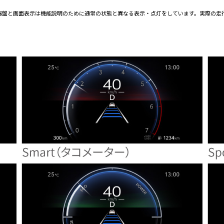
istor■写真の計器盤と画面表示は機能説明のために通常の状態と異なる表示・点灯をしています。