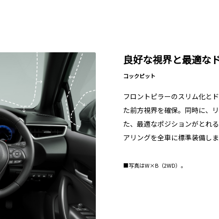
良好な視界と最適な
コックピット
フロントピラーのスリム化とド
た前方視界を確保。同時に、リ
た、最適なポジションがとれる
アリングを全車に標準装備しま
■写真はW×B（2WD）。