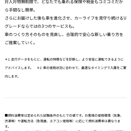
対人対物無制限で、どなたでも乗れる保険や税金もコミコミだか
ら手間なし簡単。
さらにお届けした後も車を進化させ、カーライフを見守り続けるU
グレードならではの3つのサービスも。
車のつくり方そのものを見直し、合理的で安心な新しい乗り方を
ご提案していく。
＊1. 走行データをもとに、運転の特徴などを診断し、より安全に運転できるように
アドバイスします。 ＊2. 車の使用状況に合わせて、最適なタイミングで入庫をご案
内します。
■燃料消費率は定められた試験条件のもとでの値です。お客様の使用環境（気象、
渋滞等）や運転方法（急発進、エアコン使用等）に応じて燃料消費率は異なりま
す。