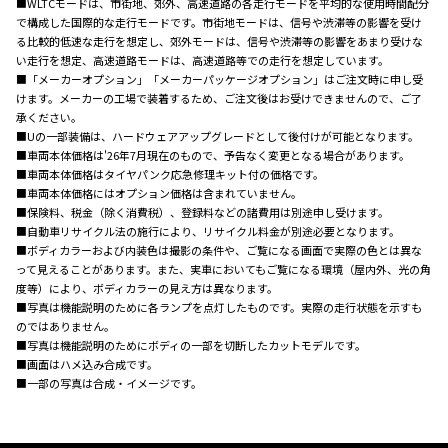
■WLTCモードは、市街地、郊外、高速道路の各走行モードを平均的な使用時間配分
で構成した国際的な走行モードです。市街地モードは、信号や渋滞等の影響を受け
る比較的低速な走行を想定し、郊外モードは、信号や渋滞等の影響をあまり受けな
い走行を想定、高速道路モードは、高速道路等での走行を想定しています。
■「メーカーオプション」「メーカーパッケージオプション」はご注文時に申し受
けます。メーカーの工場で装着するため、ご注文後はお受けできませんので、ご了
承ください。
■Uの一部装備は、ハードウェアアップグレードとして後付けが可能となります。
■車両本体価格は'26年7月現在のもので、予告なく変更となる場合があります。
■車両本体価格はタイヤパンク応急修理キット付の価格です。
■車両本体価格にはオプション価格は含まれていません。
■保険料、税金（除く消費税）、登録料などの諸費用は別途申し受けます。
■自動車リサイクル法の施行により、リサイクル料金が別途必要となります。
■ボディカラーおよび内装色は撮影の条件や、ご覧になる画面で実際の色とは異な
って見えることがあります。また、実車においてもご覧になる環境（屋内外、光の角
度等）により、ボディカラーの見え方は異なります。
■写真は機能説明のために各ランプを点灯したものです。実際の走行状態を示すも
のではありません。
■写真は機能説明のためにボディの一部を切断したカットモデルです。
■画面はハメ込み合成です。
■一部の写真は合成・イメージです。