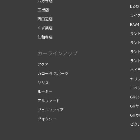
六万寺店
bZ4X
玉出店
ライ
西田辺店
RAV4
くず葉店
ランド
仁和寺店
ランド
ランド
カーラインアップ
ランド
アクア
ハイ
カローラ スポーツ
ヤリ
ヤリス
コペン
ルーミー
GR86
アルファード
GRヤ
ヴェルファイア
GR
ヴォクシー
ピク