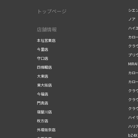
トップページ
シエ
ノア
ハイ
店舗情報
カロ
本社営業店
クラ
今里店
プリ
守口店
MIRAI
四條畷店
カロ
大東店
カロ
東大阪店
クラ
今福店
クラ
門真店
クラ
寝屋川店
ハイ
枚方店
ハリ
外環阪奈店
bZ4X