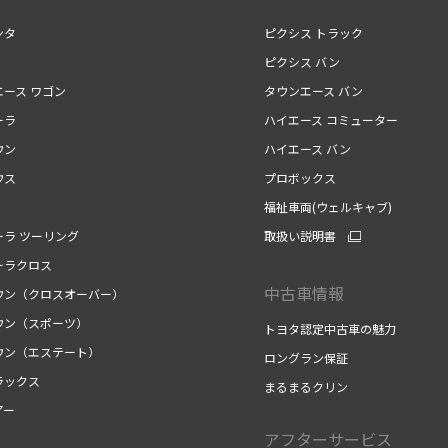
ンタ
ピクシス トラック
ピクシス バン
エース ワゴン
タウンエース バン
ーラ
ハイエース コミューター
ウン
ハイエース バン
ウス
プロボックス
福祉車両(ウェルキャブ)
ーラ ツーリング
取扱い説明書
ーラクロス
中古車情報
ウン（クロスオーバー）
ウン（スポーツ）
トヨタ認定中古車の魅力
ウン（エステート）
ロングラン保証
ラックス
まるまるクリン
アー
アフターサービス