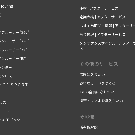
 Touring
車検 | アフターサービス
ズ
定期点検 | アフターサービス
おすすめ商品・情報 | アフターサ
クルーザー"300"
板金修理 | アフターサービス
クルーザー"250"
メンテナンスサイクル | アフター
ス
クルーザー"70"
クルーザー"FJ"
その他のサービス
ランダー
保険に入りたい
スクロス
お得なカードをつくる
 ＧＲ ＳＰＯＲＴ
JAFの会員になりたい
携帯・スマホを購入したい
リス
カローラ
その他
シス エポック
所有権解除