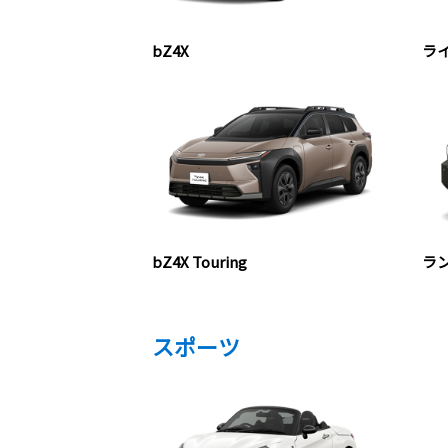
bZ4X
ラ
bZ4X Touring
ラン
スポーツ