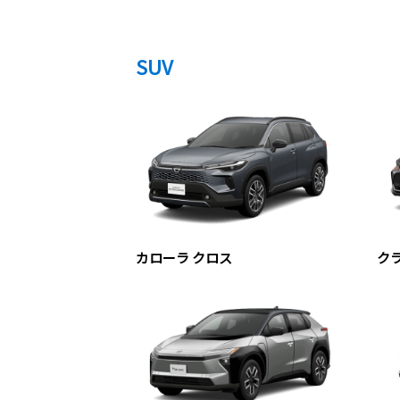
SUV
カローラ クロス
ク