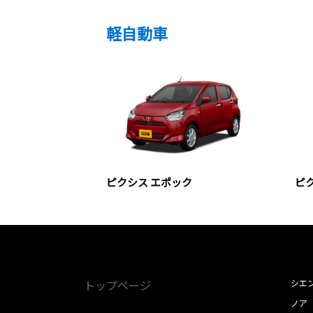
軽自動車
ピクシス エポック
ピ
トップページ
シエ
ノア