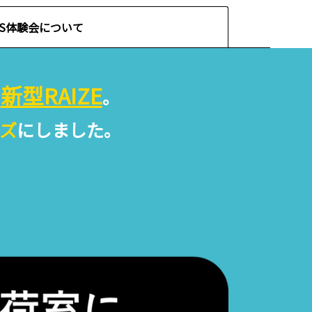
CS体験会について
新型RAIZE
な
。
ズ
にしました。